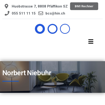
Huobstrasse 7, 8808 Pfäffikon SZ
BMI Rechner
055 511 11 15
bcs@hin.ch
Norbert Niebuhr